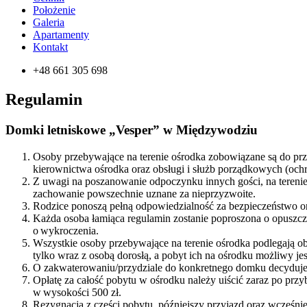
Położenie
Galeria
Apartamenty
Kontakt
+48 661 305 698
Regulamin
Domki letniskowe „Vesper” w Międzywodziu
Osoby przebywające na terenie ośrodka zobowiązane są do prze
kierownictwa ośrodka oraz obsługi i służb porządkowych (och
Z uwagi na poszanowanie odpoczynku innych gości, na teren
zachowanie powszechnie uznane za nieprzyzwoite.
Rodzice ponoszą pełną odpowiedzialność za bezpieczeństwo ora
Każda osoba łamiąca regulamin zostanie poproszona o opusz
o wykroczenia.
Wszystkie osoby przebywające na terenie ośrodka podlegają
tylko wraz z osobą dorosłą, a pobyt ich na ośrodku możliwy jes
O zakwaterowaniu/przydziale do konkretnego domku decyduje
Opłatę za całość pobytu w ośrodku należy uiścić zaraz po przy
w wysokości 500 zł.
Rezygnacja z części pobytu, późniejszy przyjazd oraz wcześn