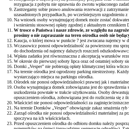
rezygnacja z pobytu nie uprawnia do zwrotu wpłaconego zadat
Zastrzegamy sobie prawo anulowania rezerwacji z zatrzymanie
uzasadnionych przypadkach, po wcześniejszym uzgodnieniu z k
Na wniosek osoby wynajmującej domek może zostać dokwater
i wniesieniu stosownej opłaty zgodnej z aktualnym cennikiem 
W trosce o Państwa i nasze zdrowie, ze względu na zagr
prosimy o nie zapraszanie na teren ośrodka osób nie będąc
Kaucja, o której mowa w punkcie 7 jest zwracana najemcy w 
Wczasowicz ponosi odpowiedzialność za powierzony mu sprzę
do dochodzenia od najemcy dalszych
roszczeń odszkodowawcz
Wpłata zadatku jest równoznaczna z akceptacją warunków reze
W okresie do pierwszej soboty lipca oraz od ostatniej sobot
Domki „Vesper” nie pobierają opłaty klimatycznej która wliczo
Na terenie ośrodka jest ogrodzony parking niestrzeżony. Ka
wystarczająco miejsca na parkingu ośrodka.
Ośrodek nie ponosi odpowiedzialności prawnej jak i material
Osoba wynajmująca domek zobowiązana jest do sprawdzenia 
uszkodzenia powstałe w trakcie użytkowania. Osoby dewastują
opuszczeniem ośrodka, zobowiązana jest do rozliczenia się z i
Właściciel nie ponosi odpowiedzialności za zaginięcie/zniszcze
Na terenie Domków „Vesper” obowiązuje zakaz smażenia ry
Zarząd ośrodka nie ponosi odpowiedzialności materialnej za p
spoczywa na ich właścicielach.
Przed opuszczeniem ośrodka do odbioru domku należy posprzą
pojemników na śmieci (prowadzimy segregację odpadów). Zat