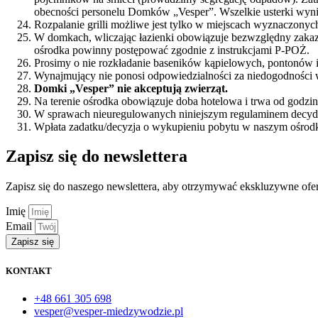
obecności personelu Domków „Vesper”. Wszelkie usterki wynik
Rozpalanie grilli możliwe jest tylko w miejscach wyznaczony
W domkach, wliczając łazienki obowiązuje bezwzględny zakaz 
ośrodka powinny postępować zgodnie z instrukcjami P-POŻ.
Prosimy o nie rozkładanie baseników kąpielowych, pontonów i 
Wynajmujący nie ponosi odpowiedzialności za niedogodności 
Domki „Vesper” nie akceptują zwierząt.
Na terenie ośrodka obowiązuje doba hotelowa i trwa od godzi
W sprawach nieuregulowanych niniejszym regulaminem decydu
Wpłata zadatku/decyzja o wykupieniu pobytu w naszym ośrodk
Zapisz się do newslettera
Zapisz się do naszego newslettera, aby otrzymywać ekskluzywne ofe
Imię
Email
Zapisz się
KONTAKT
+48 661 305 698
vesper@vesper-miedzywodzie.pl