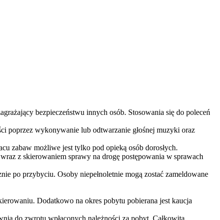
zagrażający bezpieczeństwu innych osób. Stosowania się do poleceń
ści poprzez wykonywanie lub odtwarzanie głośnej muzyki oraz
lacu zabaw możliwe jest tylko pod opieką osób dorosłych.
ji wraz z skierowaniem sprawy na drogę postępowania w sprawach
ie po przybyciu. Osoby niepełnoletnie mogą zostać zameldowane
skierowaniu. Dodatkowo na okres pobytu pobierana jest kaucja
awnia do zwrotu wpłaconych należności za pobyt. Całkowita