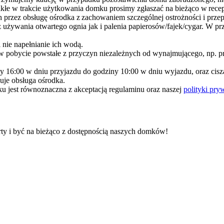
łe w trakcie użytkowania domku prosimy zgłaszać na bieżąco w recep
ch przez obsługę ośrodka z zachowaniem szczególnej ostrożności i pr
używania otwartego ognia jak i palenia papierosów/fajek/cygar. W pr
nie napełnianie ich wodą.
w pobycie powstałe z przyczyn niezależnych od wynajmującego, np. p
ny 16:00 w dniu przyjazdu do godziny 10:00 w dniu wyjazdu, oraz cis
je obsługa ośrodka.
u jest równoznaczna z akceptacją regulaminu oraz naszej
polityki pry
rty i być na bieżąco z dostępnością naszych domków!