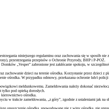
strzegania niniejszego regulaminu oraz zachowania się w sposób nie 
rony), przestrzegania przepisów o Ochronie Przyrody, BHP i P-POŻ.
ie Domków „Vesper” zabronione jest
zakłócanie spokoju, w szczególno
z zachowanie dzieci na terenie ośrodka. Korzystanie przez dzieci z p
czenie ośrodka. W przypadku odmowy, przekazana
ochronie lub/i polic
 obowiązkowi meldunkowemu. Zameldowania należy dokonać niezwłoczn
t tylko pod opieką dorosłych.
 kierownictwo ośrodka.
byciu w trakcie zameldowania, „z góry”, zgodnie z ustaleniami jak na 
iejsze opuszczenie ośrodka, spowodowane nie z winy ośrodka, nie upr