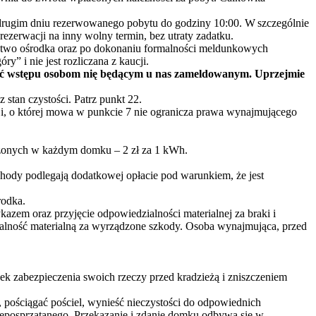
 drugim dniu rezerwowanego pobytu do godziny 10:00. W szczególnie
erwacji na inny wolny termin, bez utraty zadatku.
two ośrodka oraz po dokonaniu formalności meldunkowych
” i nie jest rozliczana z kaucji.
ówić wstępu osobom nię będącym u nas zameldowanym. Uprzejmie
 stan czystości. Patrz punkt 22.
, o której mowa w punkcie 7 nie ogranicza prawa wynajmującego
zczonych w każdym domku – 2 zł za 1 kWh.
ody podlegają dodatkowej opłacie pod warunkiem, że jest
rodka.
azem oraz przyjęcie odpowiedzialności materialnej za braki i
ialność materialną za wyrządzone szkody. Osoba wynajmująca, przed
zek
zabezpieczenia swoich rzeczy przed kradzieżą i zniszczeniem
ościągać pościel, wynieść nieczystości do odpowiednich
posprzątanego. Przekazanie i zdanie domku odbywa się w