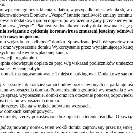
ku.
m wpłaconego przez klienta zadatku, w przypadku niestawienia się w
ierownictwem Domków „Vesper” istnieje możliwość zmiany terminu rez
owana dodatkowa osoba dopiero po wyrażeniu zgody przez kierownic
Domków „Vesper”. Płatność za dodatkowe osoby dokonywana jest „z góry
ożenia związane z epidemią koronawirusa zmuszeni jesteśmy odm
ych naszymi gośćmi.
dniu wyjazdu po „odbiorze” domku.
Sprawdzana jest ilość sprzętów oraz
t oraz wyposażenie domku Wykorzystanie przez wynajmującego kaucji
ych ponad kwotę wpłaconej kaucji.
rwacji i regulaminu.
y sierpnia obowiązuje dopłata za prąd w/g wskazań podliczników umies
na jest w cenę pobytu.
żdy domek ma zagwarantowane 1 miejsce parkingowe. Dodatkowe samoch
nej za szkody lub kradzież samochodów pozostawionych na parkingu oś
stanu wyposażenia domku. Potwierdzenie zgodności
wyposażenia z wyk
ce sprzęt, wyposażenie, domki oraz ich otoczenie ponoszą odpowiedz
lości i stanu wyposażenia domku.
nie rzeczy klienta w trakcie pobytu na wczasach.
b w domkach kempingowych.
rzedmioty, rzeczy pozostawione bez opieki na terenie ośrodka. Obowią
tać zajmowany domek, teren wokół domku zajmowany przez najemcę, p
rzymujemy kaucję w przypadku pozostawienia domu zabrudzonego, nie